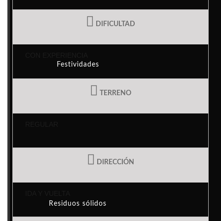
Actividades y proyectos
DIFICULTAD
CON EXPERIENCIA
Festividades
TERRENO
Casa das Mudas
REGULAR
Eco-puntos
DIRECCIÓN
IDA Y VUELTA
Residuos sólidos