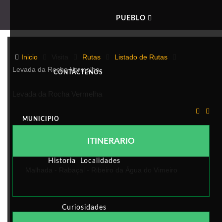
PUEBLO
LEVADA DA ROCHA VERMELHA
Inicio
Visita
Rutas
Listado de Rutas
Levada da Rocha Vermelha
CONTÁCTENOS
Levada da Rocha Vermelha
MUNICIPIO
ITINERARIO
Historia
Localidades
Malhada - Rabaçal - Ribeiro da Água do Vimeiro
Curiosidades