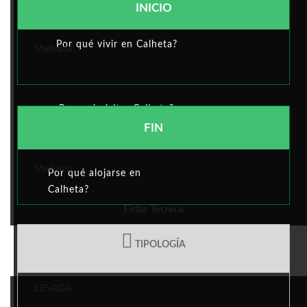
INICIO
Por qué vivir en Calheta?
Malhada
Por qué visitar Calheta?
FIN
Malhada
Por qué alojarse en
Calheta?
Ficha Técnica
TIPOLOGÍA
ACTIVIDAD MUNICIPAL
LEVADA