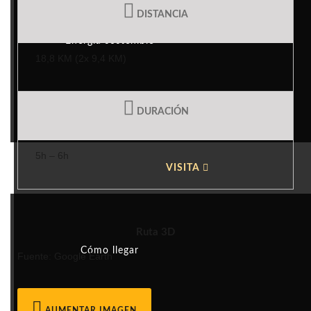
DISTANCIA
Energía sostenible
18,8 KM (2x 9,4 KM)
Turismo Responsable
DURACIÓN
5h – 6h
VISITA
Ruta 3D
Cómo llegar
Fuente: Google Earth
AUMENTAR IMAGEN