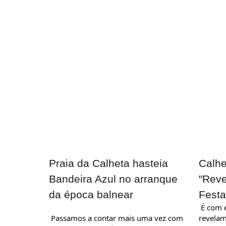
Praia da Calheta hasteia
Calhe
Bandeira Azul no arranque
"Reve
da época balnear
Festa
 É com enorme entusiasmo que 
 Passamos a contar mais uma vez com 
revelam