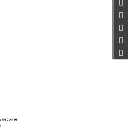
á decorrer
o