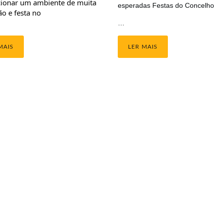
ionar um ambiente de muita 
esperadas Festas do Concelho
o e festa no
…
MAIS
LER MAIS